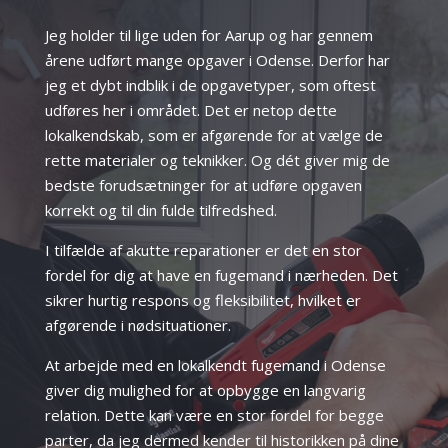
Jeg holder til lige uden for Aarup og har gennem
årene udført mange opgaver i Odense. Derfor har
jeg et dybt indblik i de opgavetyper, som oftest
udføres her i området. Det er netop dette
lokalkendskab, som er afgørende for at vælge de
rette materialer og teknikker. Og dét giver mig de
bedste forudsætninger for at udføre opgaven
korrekt og til din fulde tilfredshed.
I tilfælde af akutte reparationer er det en stor
fordel for dig at have en fugemand i nærheden. Det
sikrer hurtig respons og fleksibilitet, hvilket er
afgørende i nødsituationer.
At arbejde med en lokalkendt fugemand i Odense
giver dig mulighed for at opbygge en langvarig
relation. Dette kan være en stor fordel for begge
parter, da jeg dermed kender til historikken på dine