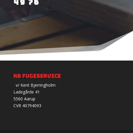
49 76
KB Fugeservice
v/ Kent Bjerringholm
Ladegårde 41
5560 Aarup
CVR 40794093